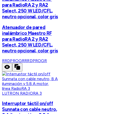
para RadioRA 2 y RA2
Select, 250 W LED/CFL,
neutro opcional, color gris
Atenuador de pared
inalámbrico Maestro RF
para RadioRA 2 y RA2
Select, 250 W LED/CFL,
neutro opcional, color gris
RRDPROGR
RRDPROGR
LUTRON RADIORA 3
Interruptor táctil on/off
Sunnata con cable neutro,