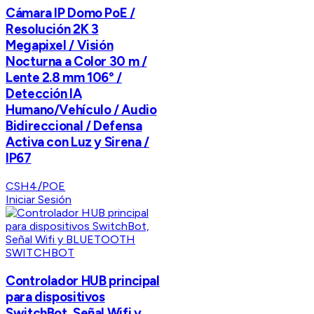
Cámara IP Domo PoE /
Resolución 2K 3
Megapixel / Visión
Nocturna a Color 30 m /
Lente 2.8 mm 106° /
Detección IA
Humano/Vehículo / Audio
Bidireccional / Defensa
Activa con Luz y Sirena /
IP67
CSH4/POE
Iniciar Sesión
SWITCHBOT
Controlador HUB principal
para dispositivos
SwitchBot, Señal Wifi y