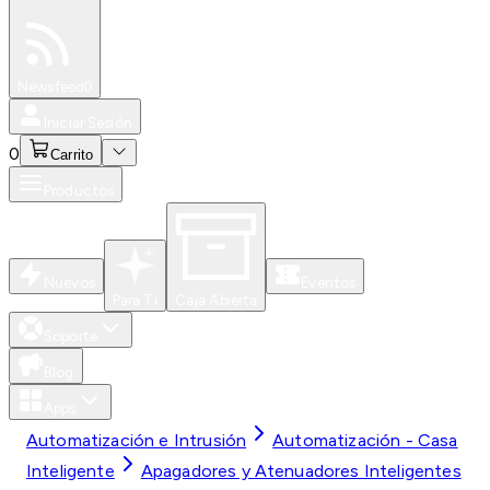
Especiales
Newsfeed
0
Iniciar Sesión
0
Carrito
Productos
Nuevos
Eventos
Para Ti
Caja Abierta
Soporte
Blog
Apps
Automatización e Intrusión
Automatización - Casa
Inteligente
Apagadores y Atenuadores Inteligentes