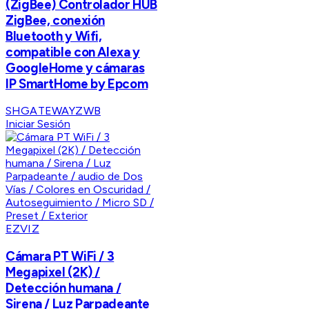
(ZigBee) Controlador HUB
ZigBee, conexión
Bluetooth y Wifi,
compatible con Alexa y
GoogleHome y cámaras
IP SmartHome by Epcom
SHGATEWAYZWB
Iniciar Sesión
EZVIZ
Cámara PT WiFi / 3
Megapixel (2K) /
Detección humana /
Sirena / Luz Parpadeante