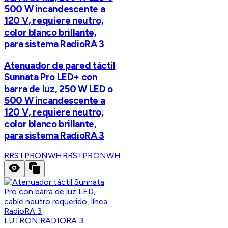
500 W incandescente a
120 V, requiere neutro,
color blanco brillante,
para sistema RadioRA 3
Atenuador de pared táctil
Sunnata Pro LED+ con
barra de luz, 250 W LED o
500 W incandescente a
120 V, requiere neutro,
color blanco brillante,
para sistema RadioRA 3
RRSTPRONWH
RRSTPRONWH
LUTRON RADIORA 3