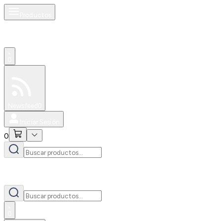
Productos
0
Especiales
Newsfeed
0
Iniciar Sesión
0
0