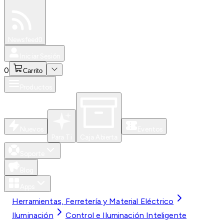
Especiales
Newsfeed
0
Iniciar Sesión
0
Carrito
Productos
Nuevos
Eventos
Para Ti
Caja Abierta
Soporte
Blog
Apps
Herramientas, Ferretería y Material Eléctrico
Iluminación
Control e Iluminación Inteligente