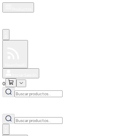
Productos
0
Especiales
Newsfeed
0
Iniciar Sesión
0
0