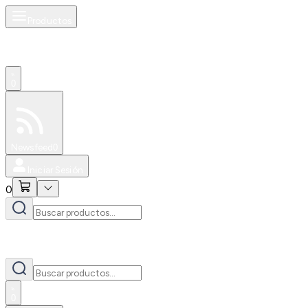
Productos
0
Especiales
Newsfeed
0
Iniciar Sesión
0
0