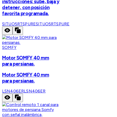
instrucciones: sube, baja y
detener, con posición
favorita programada.
SITUO5RTSPURE
SITUO5RTSPURE
SOMFY
Motor SOMFY 40 mm
para persianas.
Motor SOMFY 40 mm
para persianas.
LSN406ER
LSN406ER