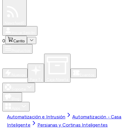
Especiales
Newsfeed
0
Iniciar Sesión
0
Carrito
Productos
Nuevos
Eventos
Para Ti
Caja Abierta
Soporte
Blog
Apps
Automatización e Intrusión
Automatización - Casa
Inteligente
Persianas y Cortinas Inteligentes