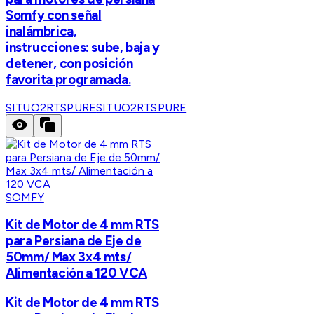
Somfy con señal
inalámbrica,
instrucciones: sube, baja y
detener, con posición
favorita programada.
SITUO2RTSPURE
SITUO2RTSPURE
SOMFY
Kit de Motor de 4 mm RTS
para Persiana de Eje de
50mm/ Max 3x4 mts/
Alimentación a 120 VCA
Kit de Motor de 4 mm RTS