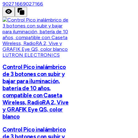
9027166
9027166
LUTRON ELECTRONICS
Control Pico inalámbrico
de 3 botones con subir y
bajar para iluminación,
batería de 10 años,
compatible con Caseta
Wireless, RadioRA 2, Vive
y GRAFIK Eye QS, color
blanco
Control Pico inalámbrico
de 3 botones con subir y