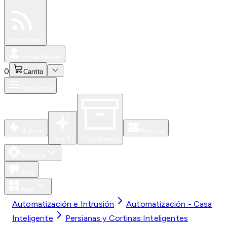
Especiales
Newsfeed
0
Iniciar Sesión
0
Carrito
Productos
Nuevos
Eventos
Para Ti
Caja Abierta
Soporte
Blog
Apps
Automatización e Intrusión
Automatización - Casa
Inteligente
Persianas y Cortinas Inteligentes