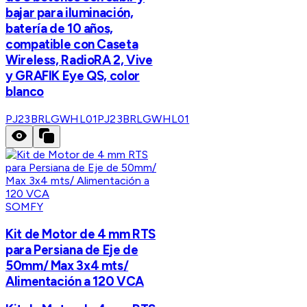
bajar para iluminación,
batería de 10 años,
compatible con Caseta
Wireless, RadioRA 2, Vive
y GRAFIK Eye QS, color
blanco
PJ23BRLGWHL01
PJ23BRLGWHL01
SOMFY
Kit de Motor de 4 mm RTS
para Persiana de Eje de
50mm/ Max 3x4 mts/
Alimentación a 120 VCA