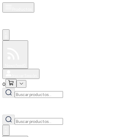
Productos
0
Especiales
Newsfeed
0
Iniciar Sesión
0
0