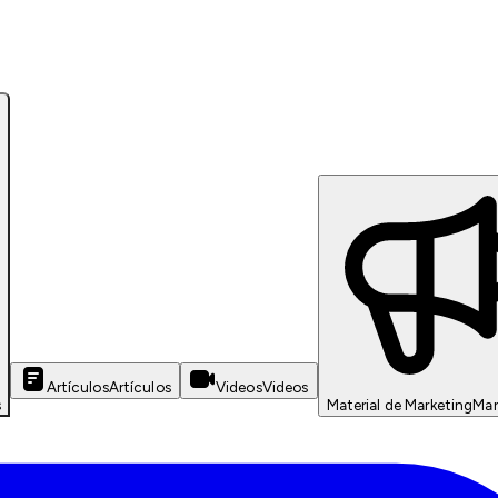
Artículos
Artículos
Videos
Videos
s
Material de Marketing
Mar