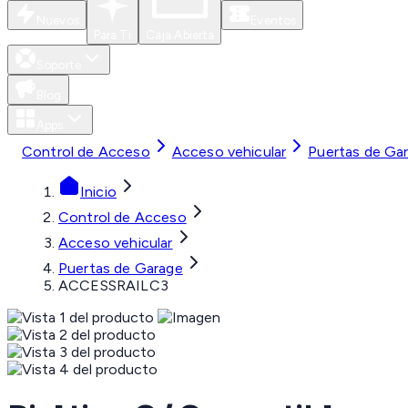
Nuevos
Eventos
Para Ti
Caja Abierta
Soporte
Blog
Apps
Control de Acceso
Acceso vehicular
Puertas de Ga
Inicio
Control de Acceso
Acceso vehicular
Puertas de Garage
ACCESSRAILC3