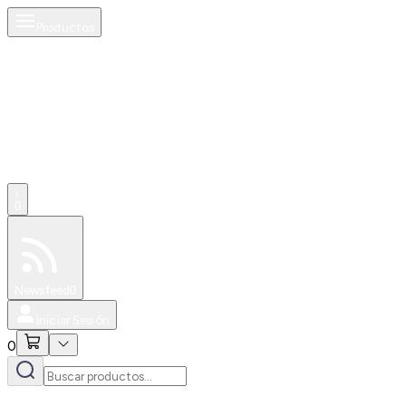
Productos
0
Especiales
Newsfeed
0
Iniciar Sesión
0