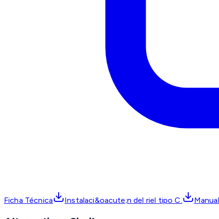
Ficha Técnica
Instalaci&oacute;n del riel tipo C.
Manual