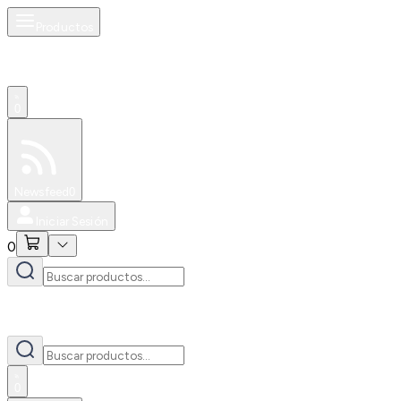
Productos
0
Especiales
Newsfeed
0
Iniciar Sesión
0
0