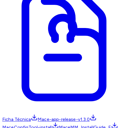
Ficha Técnica
Mace-app-release-v1.3.0
MaceConfigTool-install
MaceMM_InstallGuide_E