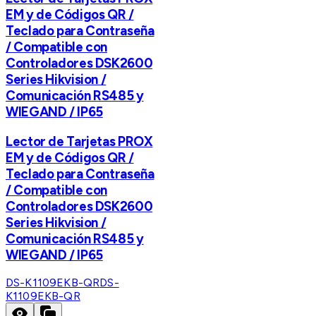
EM y de Códigos QR /
Teclado para Contraseña
/ Compatible con
Controladores DSK2600
Series Hikvision /
Comunicación RS485 y
WIEGAND / IP65
Lector de Tarjetas PROX
EM y de Códigos QR /
Teclado para Contraseña
/ Compatible con
Controladores DSK2600
Series Hikvision /
Comunicación RS485 y
WIEGAND / IP65
DS-K1109EKB-QR
DS-
K1109EKB-QR