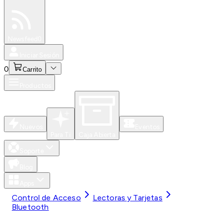
Especiales
Newsfeed
0
Iniciar Sesión
0
Carrito
Productos
Nuevos
Eventos
Para Ti
Caja Abierta
Soporte
Blog
Apps
Control de Acceso
Lectoras y Tarjetas
Bluetooth