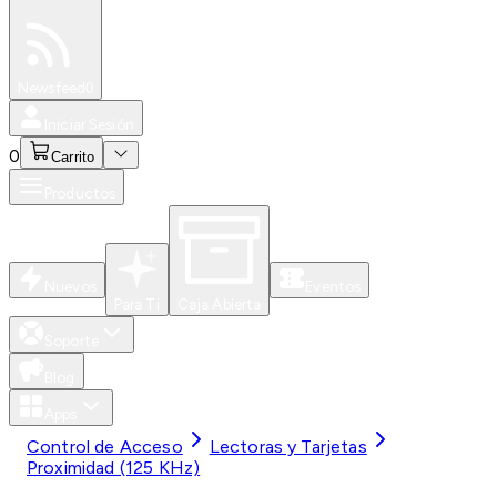
Especiales
Newsfeed
0
Iniciar Sesión
0
Carrito
Productos
Nuevos
Eventos
Para Ti
Caja Abierta
Soporte
Blog
Apps
Control de Acceso
Lectoras y Tarjetas
Proximidad (125 KHz)