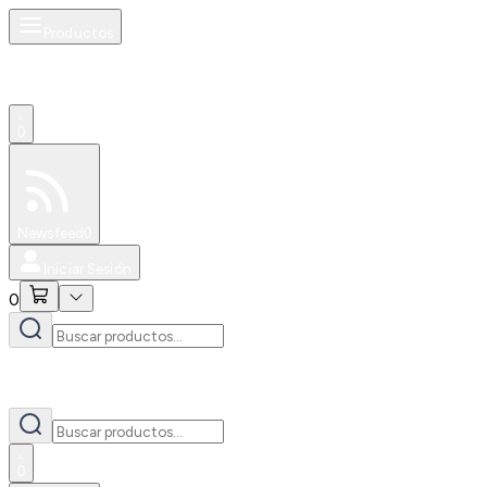
Productos
0
Especiales
Newsfeed
0
Iniciar Sesión
0
0