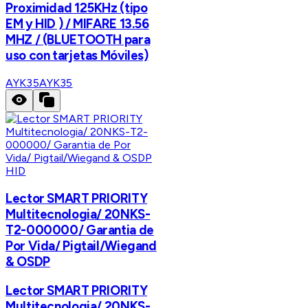
Proximidad 125KHz (tipo
EM y HID ) / MIFARE 13.56
MHZ / (BLUETOOTH para
uso con tarjetas Móviles)
AYK35
AYK35
HID
Lector SMART PRIORITY
Multitecnologia/ 20NKS-
T2-000000/ Garantia de
Por Vida/ Pigtail/Wiegand
& OSDP
Lector SMART PRIORITY
Multitecnologia/ 20NKS-