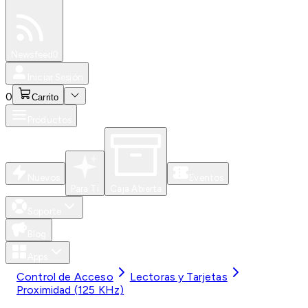
Especiales
Newsfeed
0
Iniciar Sesión
0
Carrito
Productos
Nuevos
Eventos
Para Ti
Caja Abierta
Soporte
Blog
Apps
Control de Acceso
Lectoras y Tarjetas
Proximidad (125 KHz)