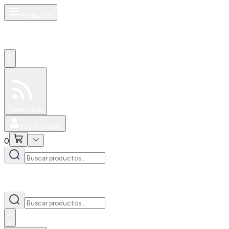
Productos
0
Especiales
Newsfeed
0
Iniciar Sesión
0
0