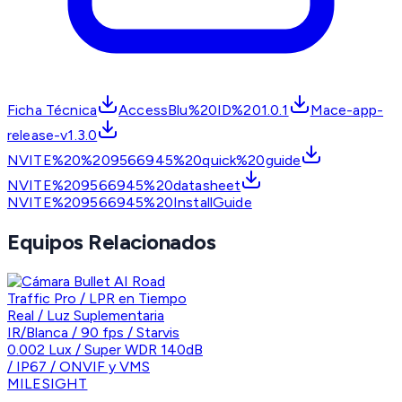
Ficha Técnica
AccessBlu%20ID%201.0.1
Mace-app-
release-v1.3.0
NVITE%20%209566945%20quick%20guide
NVITE%209566945%20datasheet
NVITE%209566945%20InstallGuide
Equipos Relacionados
MILESIGHT