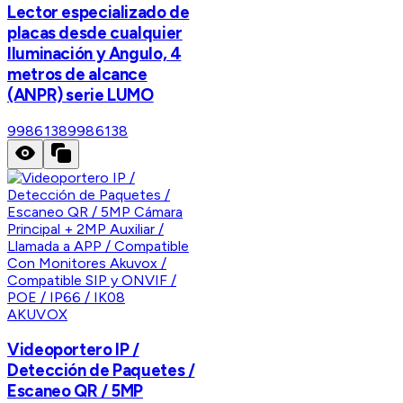
Lector especializado de
placas desde cualquier
Iluminación y Angulo, 4
metros de alcance
(ANPR) serie LUMO
9986138
9986138
AKUVOX
Videoportero IP /
Detección de Paquetes /
Escaneo QR / 5MP