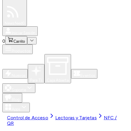
Especiales
Newsfeed
0
Iniciar Sesión
0
Carrito
Productos
Nuevos
Eventos
Para Ti
Caja Abierta
Soporte
Blog
Apps
Control de Acceso
Lectoras y Tarjetas
NFC /
QR