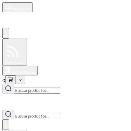
Productos
0
Especiales
Newsfeed
0
Iniciar Sesión
0
0