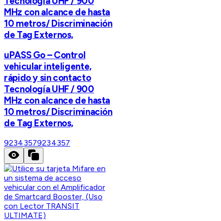
Tecnología UHF / 900
MHz con alcance de hasta
10 metros/ Discriminación
de Tag Externos,
uPASS Go – Control
vehicular inteligente,
rápido y sin contacto
Tecnología UHF / 900
MHz con alcance de hasta
10 metros/ Discriminación
de Tag Externos,
9234357
9234357