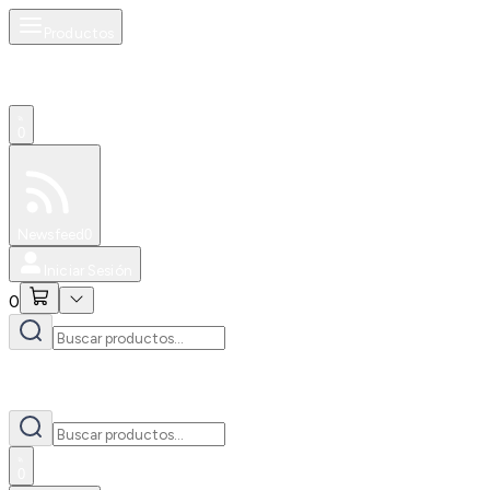
Productos
0
Especiales
Newsfeed
0
Iniciar Sesión
0
0