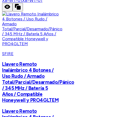
XB-WT-01
XB-WT-01
SFIRE
Llavero Remoto
Inalámbrico 4 Botones /
Uso Rudo / Armado
Total/Parcial/Desarmado/Pánico
/ 345 MHz / Batería 5
Años / Compatible
Honeywell y PRO4GLTEM
Llavero Remoto