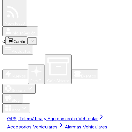
Especiales
Newsfeed
0
Iniciar Sesión
0
Carrito
Productos
Nuevos
Eventos
Para Ti
Caja Abierta
Soporte
Blog
Apps
GPS, Telemática y Equipamiento Vehicular
Accesorios Vehiculares
Alarmas Vehiculares