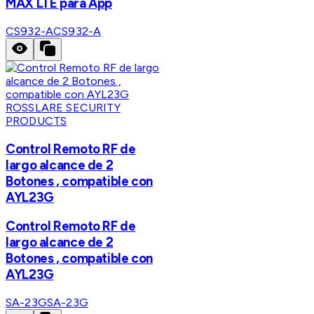
MAX LTE para App
CS932-A
CS932-A
ROSSLARE SECURITY
PRODUCTS
Control Remoto RF de
largo alcance de 2
Botones , compatible con
AYL23G
Control Remoto RF de
largo alcance de 2
Botones , compatible con
AYL23G
SA-23G
SA-23G