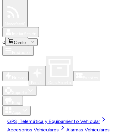
Especiales
Newsfeed
0
Iniciar Sesión
0
Carrito
Productos
Nuevos
Eventos
Para Ti
Caja Abierta
Soporte
Blog
Apps
GPS, Telemática y Equipamiento Vehicular
Accesorios Vehiculares
Alarmas Vehiculares