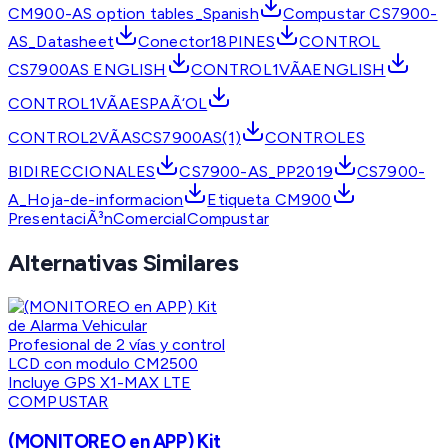
CM900-AS option tables_Spanish
Compustar CS7900-
AS_Datasheet
Conector18PINES
CONTROL
CS7900AS ENGLISH
CONTROL1VÃAENGLISH
CONTROL1VÃAESPAÃ‘OL
CONTROL2VÃASCS7900AS(1)
CONTROLES
BIDIRECCIONALES
CS7900-AS_PP2019
CS7900-
A_Hoja-de-informacion
Etiqueta CM900
PresentaciÃ³nComercialCompustar
Alternativas Similares
COMPUSTAR
(MONITOREO en APP) Kit