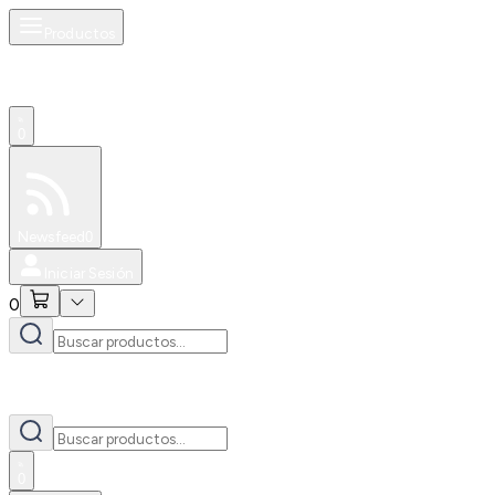
Productos
0
Especiales
Newsfeed
0
Iniciar Sesión
0
0