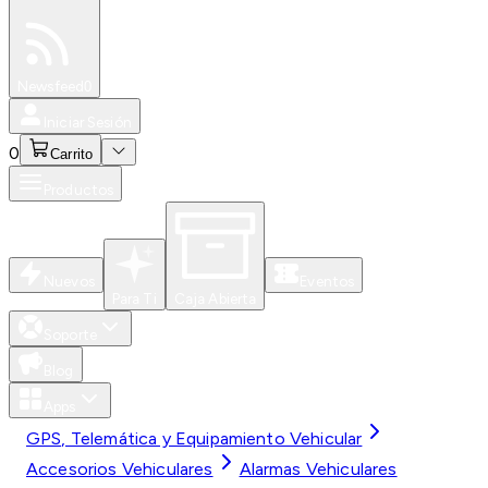
Especiales
Newsfeed
0
Iniciar Sesión
0
Carrito
Productos
Nuevos
Eventos
Para Ti
Caja Abierta
Soporte
Blog
Apps
GPS, Telemática y Equipamiento Vehicular
Accesorios Vehiculares
Alarmas Vehiculares