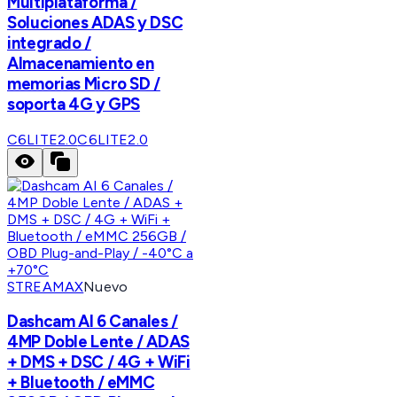
Multiplataforma /
Soluciones ADAS y DSC
integrado /
Almacenamiento en
memorias Micro SD /
soporta 4G y GPS
C6LITE2.0
C6LITE2.0
STREAMAX
Nuevo
Dashcam AI 6 Canales /
4MP Doble Lente / ADAS
+ DMS + DSC / 4G + WiFi
+ Bluetooth / eMMC