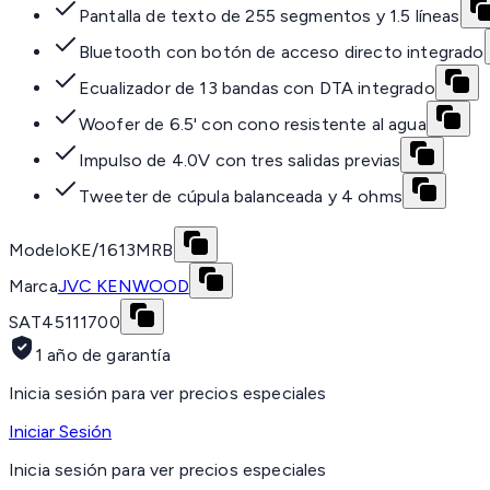
Pantalla de texto de 255 segmentos y 1.5 líneas
Bluetooth con botón de acceso directo integrado
Ecualizador de 13 bandas con DTA integrado
Woofer de 6.5' con cono resistente al agua
Impulso de 4.0V con tres salidas previas
Tweeter de cúpula balanceada y 4 ohms
Modelo
KE/1613MRB
Marca
JVC KENWOOD
SAT
45111700
1 año de garantía
Inicia sesión para ver precios especiales
Iniciar Sesión
Inicia sesión para ver precios especiales