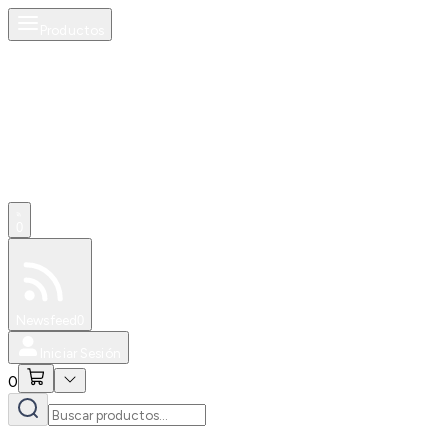
Productos
0
Especiales
Newsfeed
0
Iniciar Sesión
0