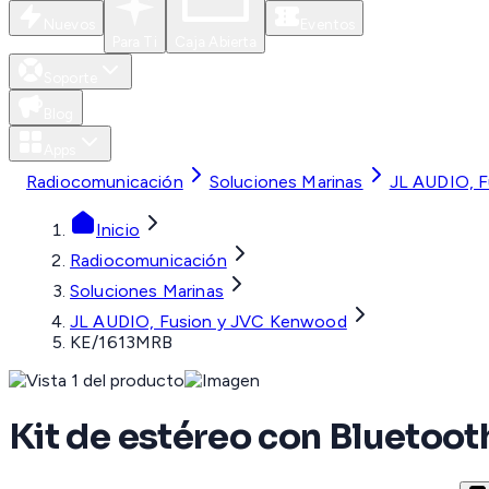
Nuevos
Eventos
Para Ti
Caja Abierta
Soporte
Blog
Apps
Radiocomunicación
Soluciones Marinas
JL AUDIO, 
Inicio
Radiocomunicación
Soluciones Marinas
JL AUDIO, Fusion y JVC Kenwood
KE/1613MRB
Kit de estéreo con Blueto