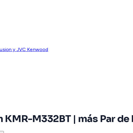
Fusion y JVC Kenwood
oth KMR-M332BT | más Par d