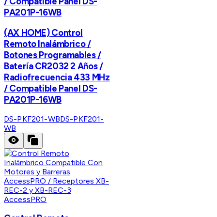
/ Compatible Panel DS-
PA201P-16WB
(AX HOME) Control
Remoto Inalámbrico /
Botones Programables /
Batería CR2032 2 Años /
Radiofrecuencia 433 MHz
/ Compatible Panel DS-
PA201P-16WB
DS-PKF201-WB
DS-PKF201-
WB
AccessPRO