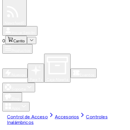
Especiales
Newsfeed
0
Iniciar Sesión
0
Carrito
Productos
Nuevos
Eventos
Para Ti
Caja Abierta
Soporte
Blog
Apps
Control de Acceso
Accesorios
Controles
Inalámbricos