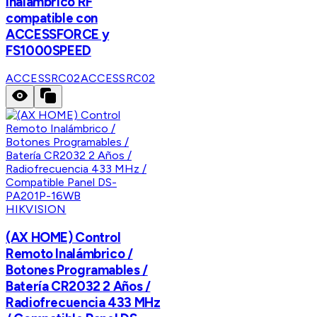
Inalambrico RF
compatible con
ACCESSFORCE y
FS1000SPEED
ACCESSRC02
ACCESSRC02
HIKVISION
(AX HOME) Control
Remoto Inalámbrico /
Botones Programables /
Batería CR2032 2 Años /
Radiofrecuencia 433 MHz