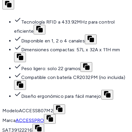
Tecnología RFID a 433.92MHz para control
eficiente
Disponible en 1, 2 o 4 canales
Dimensiones compactas: 57L x 32A x 11H mm
Peso ligero: solo 22 gramos
Compatible con batería CR2032PM (no incluida)
Diseño ergonómico para fácil manejo
Modelo
ACCESS807M2
Marca
ACCESSPRO
SAT
39122216