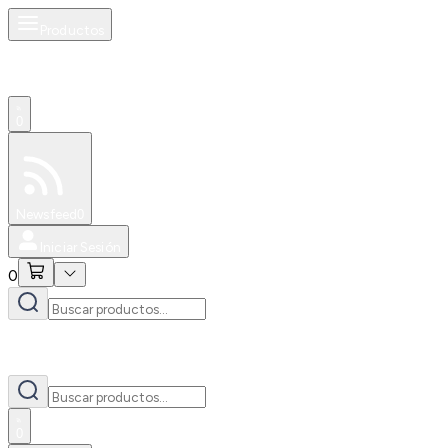
Productos
0
Especiales
Newsfeed
0
Iniciar Sesión
0
0