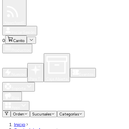
Especiales
Newsfeed
0
Iniciar Sesión
0
Carrito
Productos
Nuevos
Eventos
Para Ti
Caja Abierta
Soporte
Blog
Apps
Orden
Sucursales
Categorías
Inicio