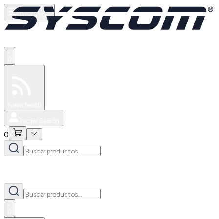
Productos
0
Especiales
Newsfeed
0
Iniciar Sesión
0
0