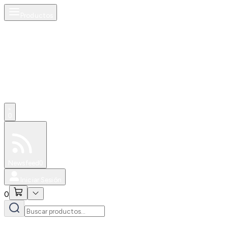
Productos
0
Especiales
Newsfeed
0
Iniciar Sesión
0