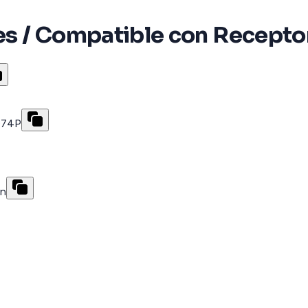
es / Compatible con Recep
074P
ón