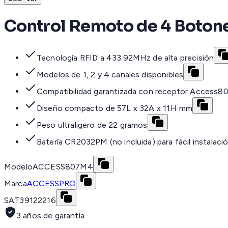
Control Remoto de 4 Boton
Tecnología RFID a 433.92MHz de alta precisión
Modelos de 1, 2 y 4 canales disponibles
Compatibilidad garantizada con receptor Access8
Diseño compacto de 57L x 32A x 11H mm
Peso ultraligero de 22 gramos
Batería CR2032PM (no incluida) para fácil instalaci
Modelo
ACCESS807M4
Marca
ACCESSPRO
SAT
39122216
3 años de garantía