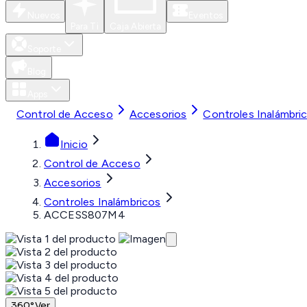
Nuevos
Eventos
Para Ti
Caja Abierta
Soporte
Blog
Apps
Control de Acceso
Accesorios
Controles Inalámbri
Inicio
Control de Acceso
Accesorios
Controles Inalámbricos
ACCESS807M4
360°
Ver