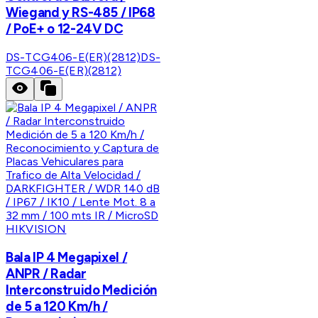
Wiegand y RS-485 / IP68
/ PoE+ o 12-24V DC
DS-TCG406-E(ER)(2812)
DS-
TCG406-E(ER)(2812)
HIKVISION
Bala IP 4 Megapixel /
ANPR / Radar
Interconstruido Medición
de 5 a 120 Km/h /