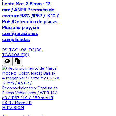
Lente Mot. 2.8 mm - 12
mm / ANPR Precisión de
captura 98% /IP67 / IK10 /
PoE /Detección de placas:
Plug and play, sin
configuraciones
complicadas
DS-TCG406-E(S)
DS-
TCG406-E(S)
HIKVISION