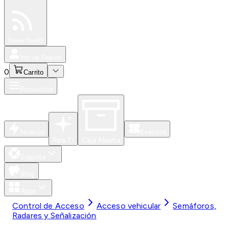
Especiales
Newsfeed
0
Iniciar Sesión
0
Carrito
Productos
Nuevos
Eventos
Para Ti
Caja Abierta
Soporte
Blog
Apps
Control de Acceso
Acceso vehicular
Semáforos,
Radares y Señalización