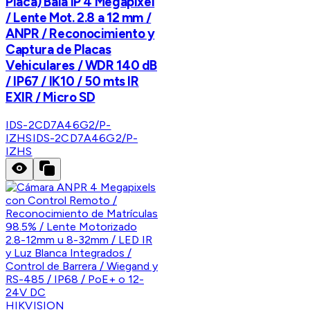
Placa) Bala IP 4 Megapixel
/ Lente Mot. 2.8 a 12 mm /
ANPR / Reconocimiento y
Captura de Placas
Vehiculares / WDR 140 dB
/ IP67 / IK10 / 50 mts IR
EXIR / Micro SD
IDS-2CD7A46G2/P-
IZHS
IDS-2CD7A46G2/P-
IZHS
HIKVISION