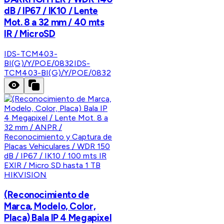
dB / IP67 / IK10 / Lente
Mot. 8 a 32 mm / 40 mts
IR / MicroSD
IDS-TCM403-
BI(G)/Y/POE/0832
IDS-
TCM403-BI(G)/Y/POE/0832
HIKVISION
(Reconocimiento de
Marca, Modelo, Color,
Placa) Bala IP 4 Megapixel