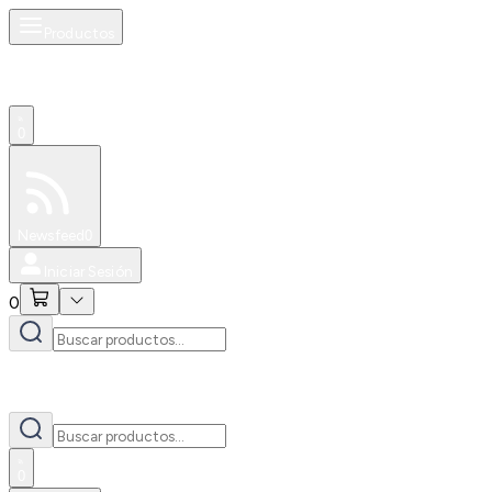
Productos
0
Especiales
Newsfeed
0
Iniciar Sesión
0
0