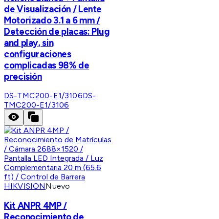
de Visualización / Lente
Motorizado 3.1 a 6 mm /
Detección de placas: Plug
and play, sin
configuraciones
complicadas 98% de
precisión
DS-TMC200-E1/3106
DS-
TMC200-E1/3106
HIKVISION
Nuevo
Kit ANPR 4MP /
Reconocimiento de