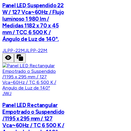
Panel LED Suspendido 22
W / 127 Vca~60Hz / Flujo
luminoso 1 980 lm /
Medidas 1182 x 70 x 45
mm / TCC 6 500 K /
Ángulo de Luz de 140°.
JLPP-22M
JLPP-22M
JWJ
Panel LED Rectangular
Empotrado o Suspendido
/1195 x 295 mm / 127
Vca~60Hz / TC 6 500 K /