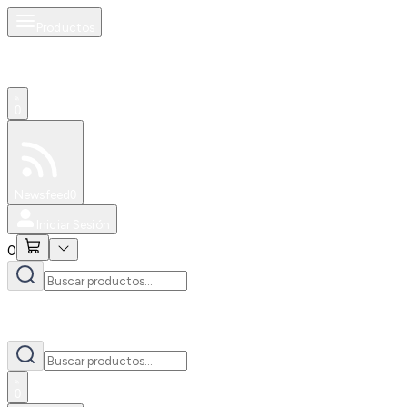
Productos
0
Especiales
Newsfeed
0
Iniciar Sesión
0
0