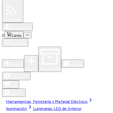
Especiales
Newsfeed
0
Iniciar Sesión
0
Carrito
Productos
Nuevos
Eventos
Para Ti
Caja Abierta
Soporte
Blog
Apps
Herramientas, Ferretería y Material Eléctrico
Iluminación
Luminarias LED de Interior