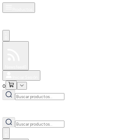
Productos
0
Especiales
Newsfeed
0
Iniciar Sesión
0
0