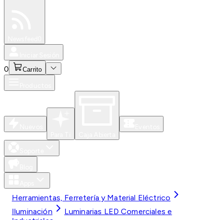
Especiales
Newsfeed
0
Iniciar Sesión
0
Carrito
Productos
Nuevos
Eventos
Para Ti
Caja Abierta
Soporte
Blog
Apps
Herramientas, Ferretería y Material Eléctrico
Iluminación
Luminarias LED Comerciales e