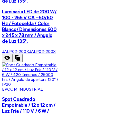
de Luz 135°.
Luminaria LED de 200 W/
100 - 265 V CA ~50/60
Hz / Fotocelda / Color
Blanco/ Dimensiones 600
x 245 x 78 mm / Ángulo
de Luz 135°.
JALP02-200X
JALP02-200X
EPCOM INDUSTRIAL
Spot Cuadrado
Empotrable / 12 x 12 cm /
Luz Fría / 110 V / 6 W /