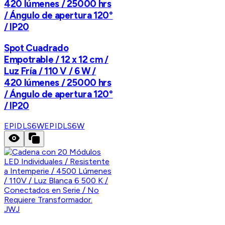
420 lúmenes / 25000 hrs
/ Ángulo de apertura 120°
/ IP20
Spot Cuadrado
Empotrable / 12 x 12 cm /
Luz Fría / 110 V / 6 W /
420 lúmenes / 25000 hrs
/ Ángulo de apertura 120°
/ IP20
EPIDLS6W
EPIDLS6W
JWJ