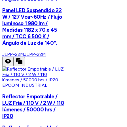
Panel LED Suspendido 22
W / 127 Vca~60Hz / Flujo
luminoso 1 980 lm /
Medidas 1182 x 70 x 45
mm / TCC 6 500 K /
Ángulo de Luz de 140°.
JLPP-22M
JLPP-22M
EPCOM INDUSTRIAL
Reflector Empotrable /
LUZ Fría / 110 V / 2 W / 110
lúmenes / 50000 hrs /
IP20