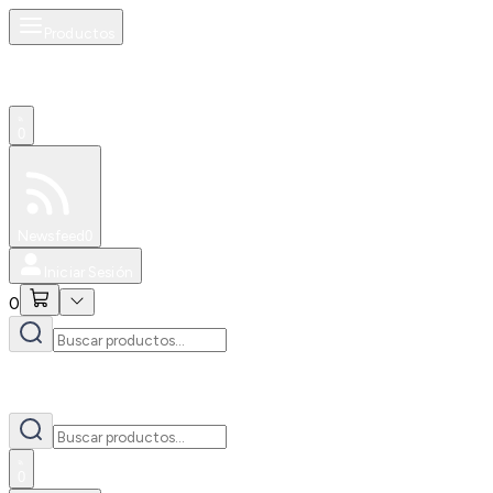
Productos
0
Especiales
Newsfeed
0
Iniciar Sesión
0
0