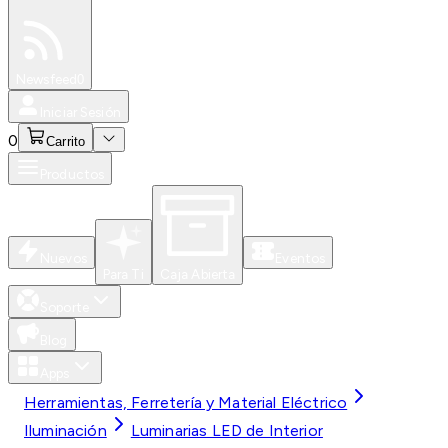
Especiales
Newsfeed
0
Iniciar Sesión
0
Carrito
Productos
Nuevos
Eventos
Para Ti
Caja Abierta
Soporte
Blog
Apps
Herramientas, Ferretería y Material Eléctrico
Iluminación
Luminarias LED de Interior