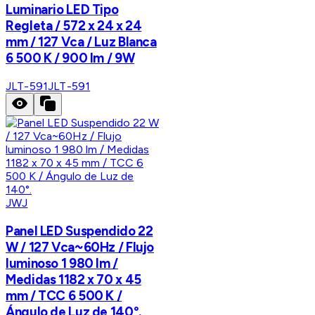
Luminario LED Tipo
Regleta / 572 x 24 x 24
mm / 127 Vca / Luz Blanca
6 500 K / 900 lm / 9W
JLT-591
JLT-591
JWJ
Panel LED Suspendido 22
W / 127 Vca~60Hz / Flujo
luminoso 1 980 lm /
Medidas 1182 x 70 x 45
mm / TCC 6 500 K /
Ángulo de Luz de 140°.