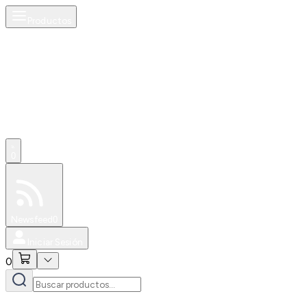
Productos
0
Especiales
Newsfeed
0
Iniciar Sesión
0