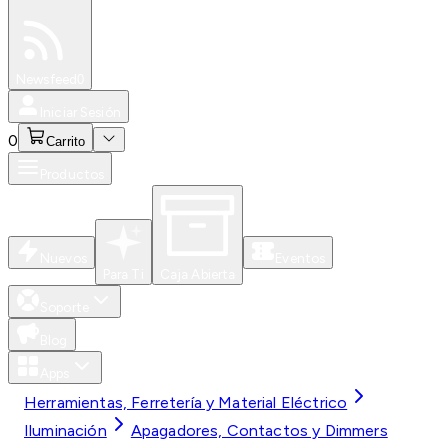
Especiales
Newsfeed
0
Iniciar Sesión
0
Carrito
Productos
Nuevos
Eventos
Para Ti
Caja Abierta
Soporte
Blog
Apps
Herramientas, Ferretería y Material Eléctrico
Iluminación
Apagadores, Contactos y Dimmers