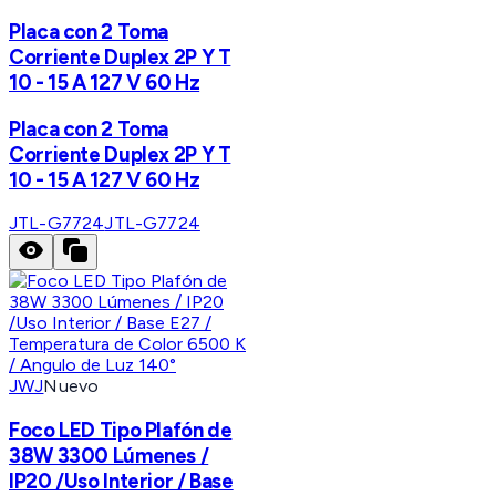
Placa con 2 Toma
Corriente Duplex 2P Y T
10 - 15 A 127 V 60 Hz
Placa con 2 Toma
Corriente Duplex 2P Y T
10 - 15 A 127 V 60 Hz
JTL-G7724
JTL-G7724
JWJ
Nuevo
Foco LED Tipo Plafón de
38W 3300 Lúmenes /
IP20 /Uso Interior / Base