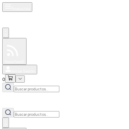
Productos
0
Especiales
Newsfeed
0
Iniciar Sesión
0
0