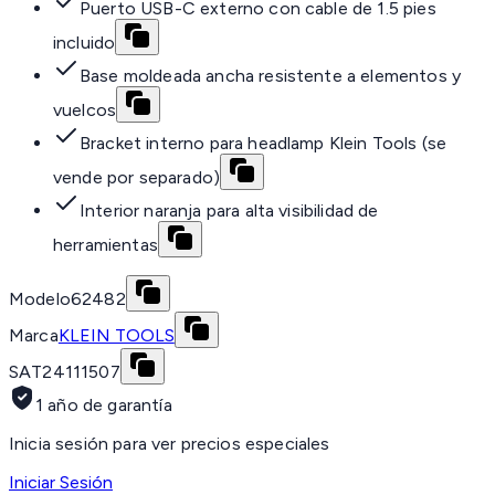
Puerto USB-C externo con cable de 1.5 pies
incluido
Base moldeada ancha resistente a elementos y
vuelcos
Bracket interno para headlamp Klein Tools (se
vende por separado)
Interior naranja para alta visibilidad de
herramientas
Modelo
62482
Marca
KLEIN TOOLS
SAT
24111507
1 año de garantía
Inicia sesión para ver precios especiales
Iniciar Sesión