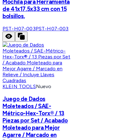
Mochila para Herramienta
de 41x17.5x33 cm con 15
bolsillos.
PST-H07-003
PST-H07-003
KLEIN TOOLS
Nuevo
Juego de Dados
Moleteados / SAE-
Métrico-Hex-Torx® / 13
Piezas por Set / Acabado
Moleteado para Mejor
Agarre / Marcado en