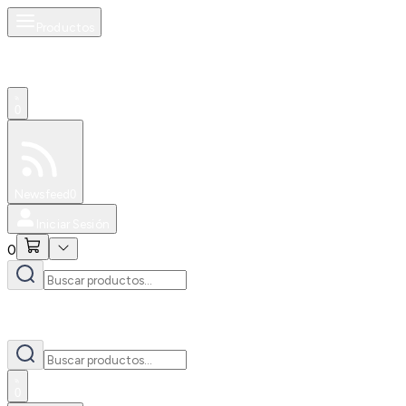
Productos
0
Especiales
Newsfeed
0
Iniciar Sesión
0
0