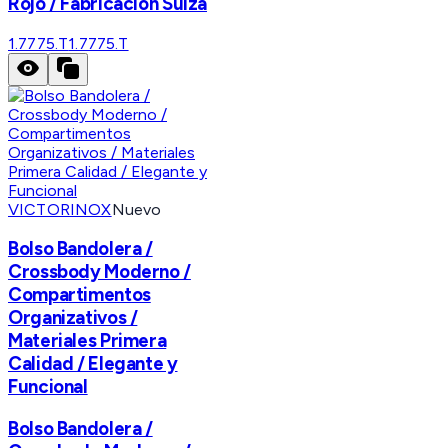
Rojo / Fabricación Suiza
1.7775.T
1.7775.T
VICTORINOX
Nuevo
Bolso Bandolera /
Crossbody Moderno /
Compartimentos
Organizativos /
Materiales Primera
Calidad / Elegante y
Funcional
Bolso Bandolera /