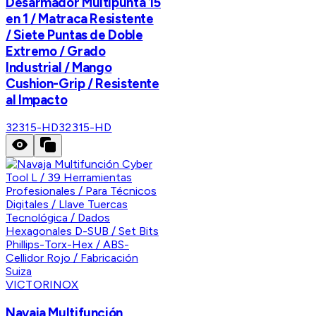
Desarmador Multipunta 15
en 1 / Matraca Resistente
/ Siete Puntas de Doble
Extremo / Grado
Industrial / Mango
Cushion-Grip / Resistente
al Impacto
32315-HD
32315-HD
VICTORINOX
Navaja Multifunción