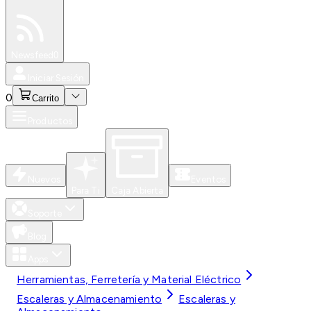
Especiales
Newsfeed
0
Iniciar Sesión
0
Carrito
Productos
Nuevos
Eventos
Para Ti
Caja Abierta
Soporte
Blog
Apps
Herramientas, Ferretería y Material Eléctrico
Escaleras y Almacenamiento
Escaleras y