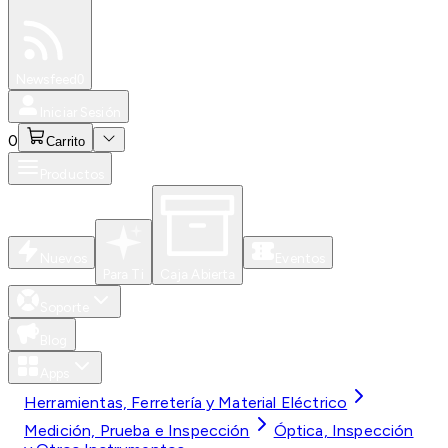
Especiales
Newsfeed
0
Iniciar Sesión
0
Carrito
Productos
Nuevos
Eventos
Para Ti
Caja Abierta
Soporte
Blog
Apps
Herramientas, Ferretería y Material Eléctrico
Medición, Prueba e Inspección
Óptica, Inspección