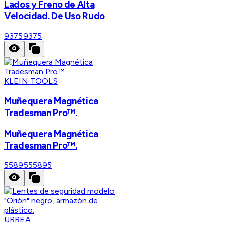
Lados y Freno de Alta
Velocidad. De Uso Rudo
9375
9375
KLEIN TOOLS
Muñequera Magnética
Tradesman Pro™.
Muñequera Magnética
Tradesman Pro™.
55895
55895
URREA