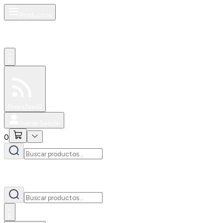
Productos
0
Especiales
Newsfeed
0
Iniciar Sesión
0
0