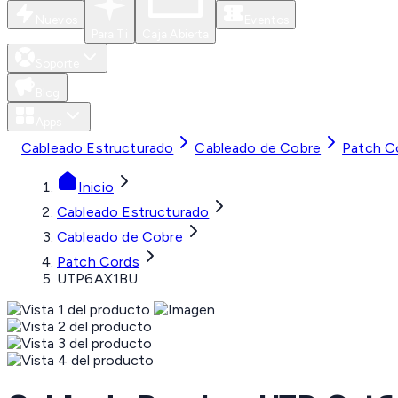
Nuevos
Eventos
Para Ti
Caja Abierta
Soporte
Blog
Apps
Cableado Estructurado
Cableado de Cobre
Patch C
Inicio
Cableado Estructurado
Cableado de Cobre
Patch Cords
UTP6AX1BU