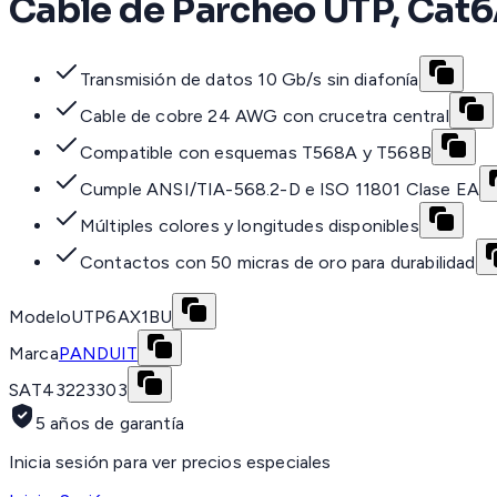
Cable de Parcheo UTP, Cat6A
Transmisión de datos 10 Gb/s sin diafonía
Cable de cobre 24 AWG con crucetra central
Compatible con esquemas T568A y T568B
Cumple ANSI/TIA-568.2-D e ISO 11801 Clase EA
Múltiples colores y longitudes disponibles
Contactos con 50 micras de oro para durabilidad
Modelo
UTP6AX1BU
Marca
PANDUIT
SAT
43223303
5 años de garantía
Inicia sesión para ver precios especiales