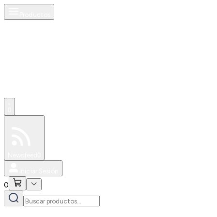
Productos
0
Especiales
Newsfeed
0
Iniciar Sesión
0