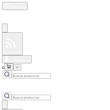
Productos
0
Especiales
Newsfeed
0
Iniciar Sesión
0
0