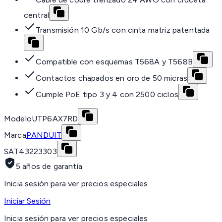
central
Transmisión 10 Gb/s con cinta matriz patentada
Compatible con esquemas T568A y T568B
Contactos chapados en oro de 50 micras
Cumple PoE tipo 3 y 4 con 2500 ciclos
Modelo
UTP6AX7RD
Marca
PANDUIT
SAT
43223303
5 años de garantía
Inicia sesión para ver precios especiales
Iniciar Sesión
Inicia sesión para ver precios especiales