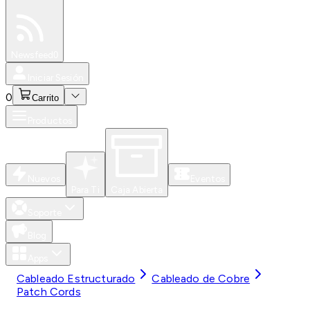
Especiales
Newsfeed
0
Iniciar Sesión
0
Carrito
Productos
Nuevos
Eventos
Para Ti
Caja Abierta
Soporte
Blog
Apps
Cableado Estructurado
Cableado de Cobre
Patch Cords