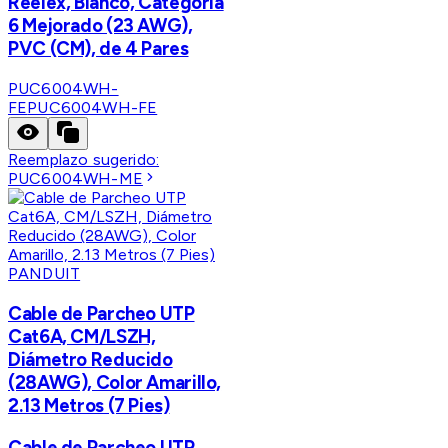
Reelex, Blanco, Categoría
6 Mejorado (23 AWG),
PVC (CM), de 4 Pares
PUC6004WH-
FE
PUC6004WH-FE
Reemplazo sugerido:
PUC6004WH-ME
PANDUIT
Cable de Parcheo UTP
Cat6A, CM/LSZH,
Diámetro Reducido
(28AWG), Color Amarillo,
2.13 Metros (7 Pies)
Cable de Parcheo UTP