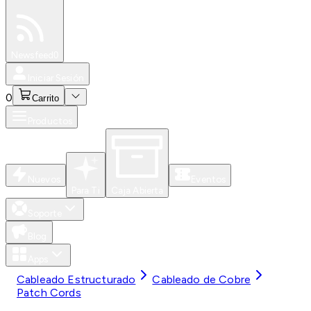
Especiales
Newsfeed
0
Iniciar Sesión
0
Carrito
Productos
Nuevos
Eventos
Para Ti
Caja Abierta
Soporte
Blog
Apps
Cableado Estructurado
Cableado de Cobre
Patch Cords