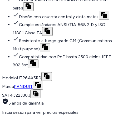
pares
Diseño con cruceta central y cinta matriz
Cumple estándares ANSI/TIA-568.2-D y ISO
11801 Clase EA
Resistente a fuego grado CM (Communications
Multipurpose)
Compatibilidad con PoE hasta 2500 ciclos IEEE
802.3bt
Modelo
UTP6AX5RD
Marca
PANDUIT
SAT
43223303
5 años de garantía
Inicia sesión para ver precios especiales