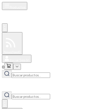
Productos
0
Especiales
Newsfeed
0
Iniciar Sesión
0
0