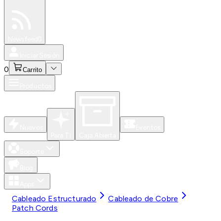
Especiales
Newsfeed
0
Iniciar Sesión
0
Carrito
Productos
Nuevos
Eventos
Para Ti
Caja Abierta
Soporte
Blog
Apps
Cableado Estructurado
Cableado de Cobre
Patch Cords