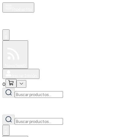
Productos
0
Especiales
Newsfeed
0
Iniciar Sesión
0
0