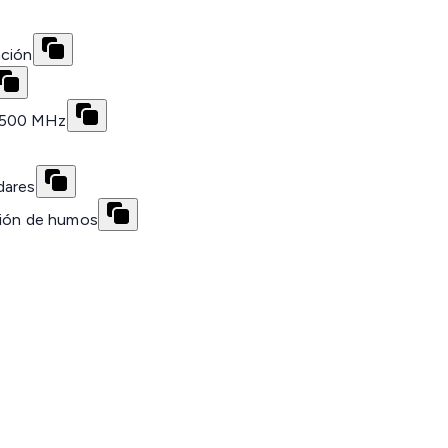
ación
a 500 MHz
dares
sión de humos