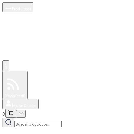
Productos
0
Especiales
Newsfeed
0
Iniciar Sesión
0