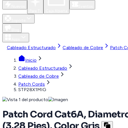
Nuevos
Eventos
Para Ti
Caja Abierta
Soporte
Blog
Apps
Cableado Estructurado
Cableado de Cobre
Patch C
Inicio
Cableado Estructurado
Cableado de Cobre
Patch Cords
STP28X1MIG
Patch Cord Cat6A, Diametr
(3.28 Pies), Color Gris