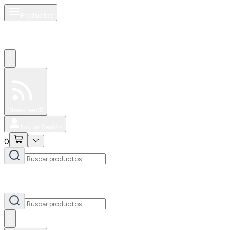
Productos
0
Especiales
Newsfeed
0
Iniciar Sesión
0
0