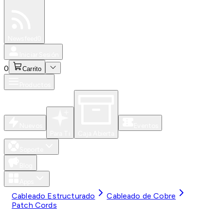
Especiales
Newsfeed
0
Iniciar Sesión
0
Carrito
Productos
Nuevos
Eventos
Para Ti
Caja Abierta
Soporte
Blog
Apps
Cableado Estructurado
Cableado de Cobre
Patch Cords