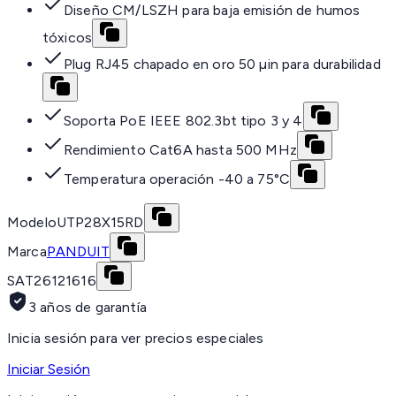
Diseño CM/LSZH para baja emisión de humos
tóxicos
Plug RJ45 chapado en oro 50 µin para durabilidad
Soporta PoE IEEE 802.3bt tipo 3 y 4
Rendimiento Cat6A hasta 500 MHz
Temperatura operación -40 a 75°C
Modelo
UTP28X15RD
Marca
PANDUIT
SAT
26121616
3 años de garantía
Inicia sesión para ver precios especiales
Iniciar Sesión