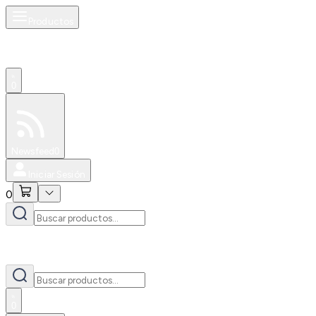
Productos
0
Especiales
Newsfeed
0
Iniciar Sesión
0
0