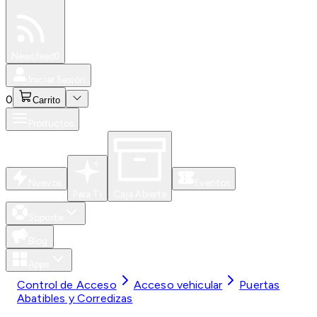
Especiales
Newsfeed
0
Iniciar Sesión
0
Carrito
Productos
Nuevos
Eventos
Para Ti
Caja Abierta
Soporte
Blog
Apps
Control de Acceso
Acceso vehicular
Puertas
Abatibles y Corredizas