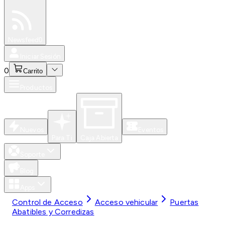
Especiales
Newsfeed
0
Iniciar Sesión
0
Carrito
Productos
Nuevos
Eventos
Para Ti
Caja Abierta
Soporte
Blog
Apps
Control de Acceso
Acceso vehicular
Puertas
Abatibles y Corredizas