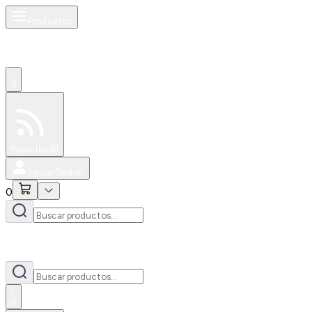
Productos
0
Especiales
Newsfeed
0
Iniciar Sesión
0
0