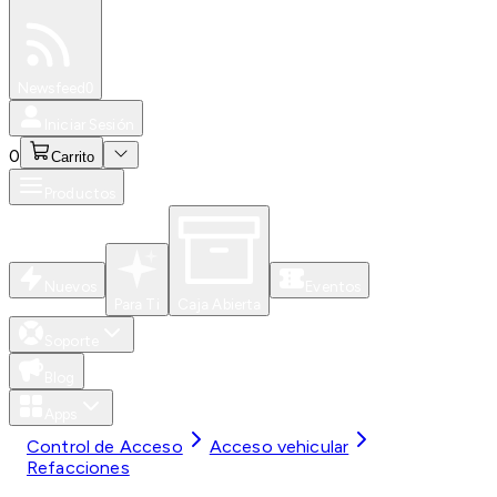
Especiales
Newsfeed
0
Iniciar Sesión
0
Carrito
Productos
Nuevos
Eventos
Para Ti
Caja Abierta
Soporte
Blog
Apps
Control de Acceso
Acceso vehicular
Refacciones