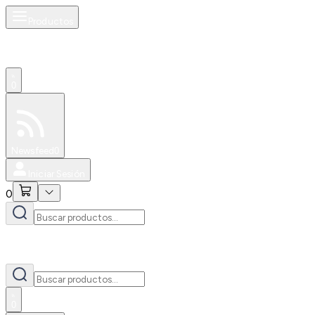
Productos
0
Especiales
Newsfeed
0
Iniciar Sesión
0
0