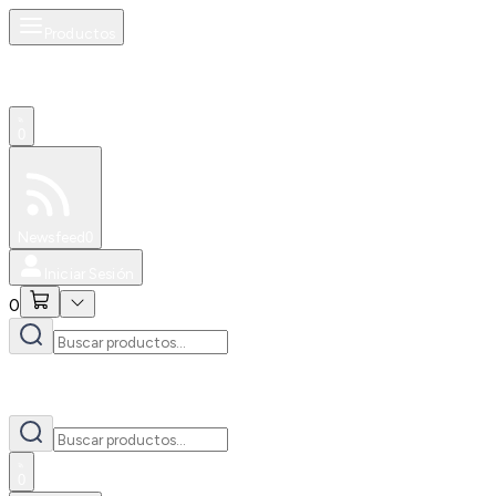
Productos
0
Especiales
Newsfeed
0
Iniciar Sesión
0
0