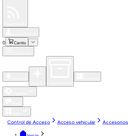
Especiales
Newsfeed
0
Iniciar Sesión
0
Carrito
Productos
Nuevos
Eventos
Para Ti
Caja Abierta
Soporte
Blog
Apps
Control de Acceso
Acceso vehicular
Accesorios
Inicio