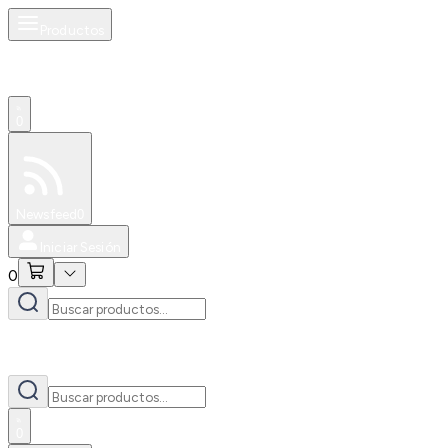
Productos
0
Especiales
Newsfeed
0
Iniciar Sesión
0
0