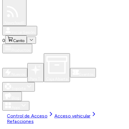
Especiales
Newsfeed
0
Iniciar Sesión
0
Carrito
Productos
Nuevos
Eventos
Para Ti
Caja Abierta
Soporte
Blog
Apps
Control de Acceso
Acceso vehicular
Refacciones