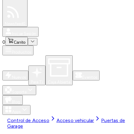
Especiales
Newsfeed
0
Iniciar Sesión
0
Carrito
Productos
Nuevos
Eventos
Para Ti
Caja Abierta
Soporte
Blog
Apps
Control de Acceso
Acceso vehicular
Puertas de
Garage