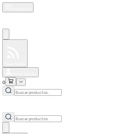
Productos
0
Especiales
Newsfeed
0
Iniciar Sesión
0
0