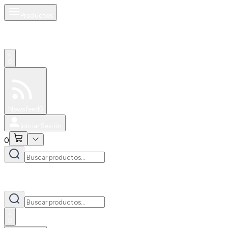
Productos
0
Especiales
Newsfeed
0
Iniciar Sesión
0
0