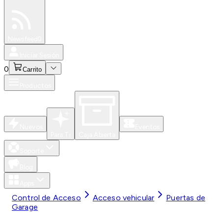
Especiales
Newsfeed
0
Iniciar Sesión
0
Carrito
Productos
Nuevos
Eventos
Para Ti
Caja Abierta
Soporte
Blog
Apps
Control de Acceso
Acceso vehicular
Puertas de
Garage