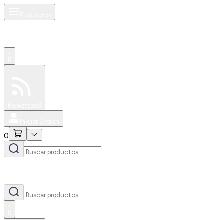
Productos
0
Especiales
Newsfeed
0
Iniciar Sesión
0
0