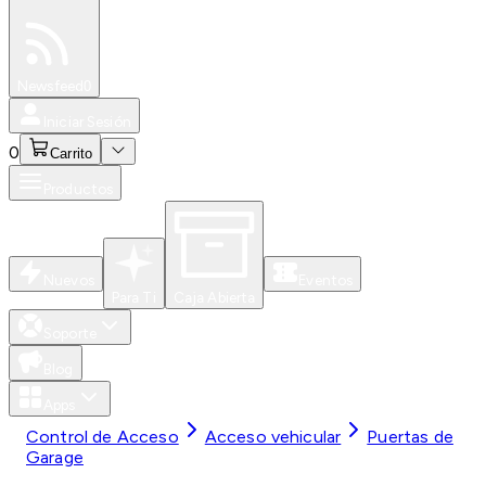
Especiales
Newsfeed
0
Iniciar Sesión
0
Carrito
Productos
Nuevos
Eventos
Para Ti
Caja Abierta
Soporte
Blog
Apps
Control de Acceso
Acceso vehicular
Puertas de
Garage