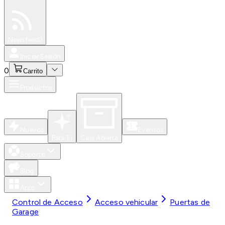
Especiales
Newsfeed
0
Iniciar Sesión
0
Carrito
Productos
Nuevos
Eventos
Para Ti
Caja Abierta
Soporte
Blog
Apps
Control de Acceso
Acceso vehicular
Puertas de
Garage