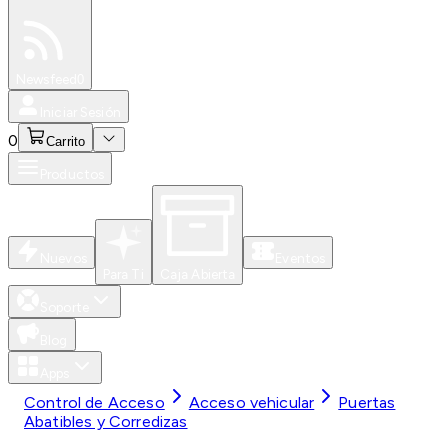
Especiales
Newsfeed
0
Iniciar Sesión
0
Carrito
Productos
Nuevos
Eventos
Para Ti
Caja Abierta
Soporte
Blog
Apps
Control de Acceso
Acceso vehicular
Puertas
Abatibles y Corredizas