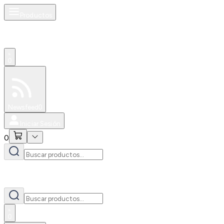
Productos
0
Especiales
Newsfeed
0
Iniciar Sesión
0
0