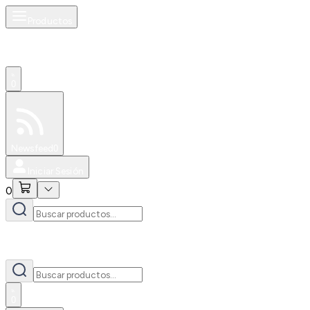
Productos
0
Especiales
Newsfeed
0
Iniciar Sesión
0
0