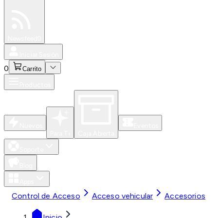
Especiales
Newsfeed
0
Iniciar Sesión
0
Carrito
Productos
Nuevos
Eventos
Para Ti
Caja Abierta
Soporte
Blog
Apps
Control de Acceso
Acceso vehicular
Accesorios
Inicio