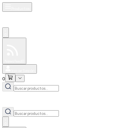
Productos
0
Especiales
Newsfeed
0
Iniciar Sesión
0
0