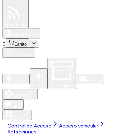
Especiales
Newsfeed
0
Iniciar Sesión
0
Carrito
Productos
Nuevos
Eventos
Para Ti
Caja Abierta
Soporte
Blog
Apps
Control de Acceso
Acceso vehicular
Refacciones