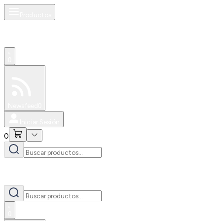
Productos
0
Especiales
Newsfeed
0
Iniciar Sesión
0
0