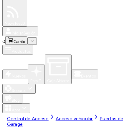
Especiales
Newsfeed
0
Iniciar Sesión
0
Carrito
Productos
Nuevos
Eventos
Para Ti
Caja Abierta
Soporte
Blog
Apps
Control de Acceso
Acceso vehicular
Puertas de
Garage