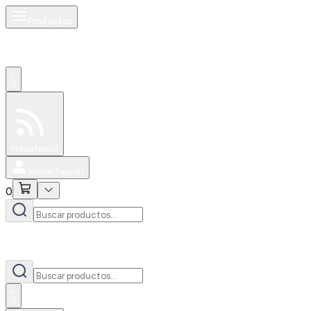
Productos
0
Especiales
Newsfeed
0
Iniciar Sesión
0
0