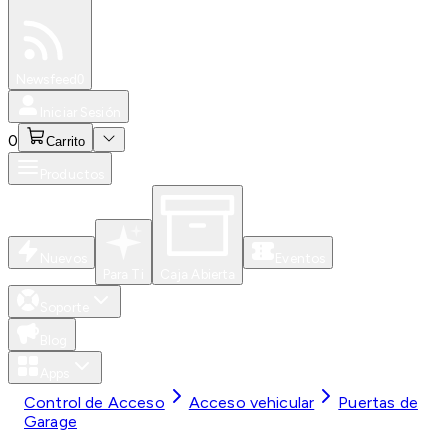
Especiales
Newsfeed
0
Iniciar Sesión
0
Carrito
Productos
Nuevos
Eventos
Para Ti
Caja Abierta
Soporte
Blog
Apps
Control de Acceso
Acceso vehicular
Puertas de
Garage