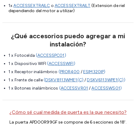
1x
ACCESSEXTRAILC
o
ACCESSEXTRAILT
(Extension de riel
dependiendo del motor a utilizar)
¿Qué accesorios puedo agregar a mi
instalación?
1 x Fotocelda
(
ACCESSPC01
)
1 x Dispositivo WIFI
(
ACCESSWIFI
)
1 x Receptor inalámbrico
(
PROR400
/
ESIM320IP
)
1 x Frente de calle
(
DSKV8113WME1(C)
/
DSKV6113WPE1(C)
)
1 x Botones inalámbricos
(
ACCESSVR01
/
ACCESSWS01
)
¿Cómo sé cual medida de puerta es la que necesito?
La puerta APDOOR99GF se compone de 6 secciones de 18'.