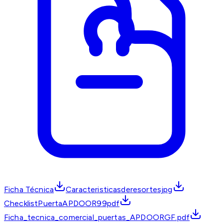
Ficha Técnica
Caracteristicasderesortesjpg
ChecklistPuertaAPDOOR99pdf
Ficha_tecnica_comercial_puertas_APDOORGF.pdf