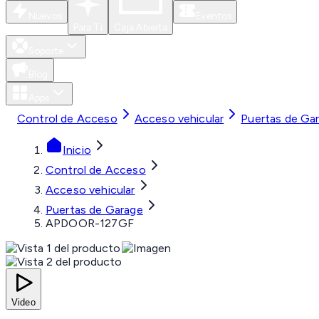
Nuevos
Eventos
Para Ti
Caja Abierta
Soporte
Blog
Apps
Control de Acceso
Acceso vehicular
Puertas de Ga
Inicio
Control de Acceso
Acceso vehicular
Puertas de Garage
APDOOR-127GF
Video