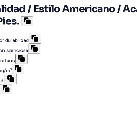
alidad / Estilo Americano 
Pies.
r durabilidad
ón silenciosa
uretano
 kg/m³
ch