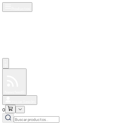
Productos
0
Especiales
Newsfeed
0
Iniciar Sesión
0