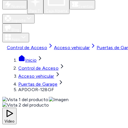
Nuevos
Eventos
Para Ti
Caja Abierta
Soporte
Blog
Apps
Control de Acceso
Acceso vehicular
Puertas de Ga
Inicio
Control de Acceso
Acceso vehicular
Puertas de Garage
APDOOR-128GF
Video