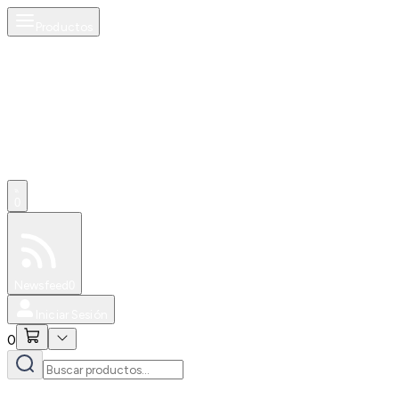
Productos
0
Especiales
Newsfeed
0
Iniciar Sesión
0