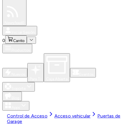
Especiales
Newsfeed
0
Iniciar Sesión
0
Carrito
Productos
Nuevos
Eventos
Para Ti
Caja Abierta
Soporte
Blog
Apps
Control de Acceso
Acceso vehicular
Puertas de
Garage