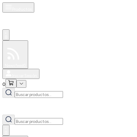
Productos
0
Especiales
Newsfeed
0
Iniciar Sesión
0
0