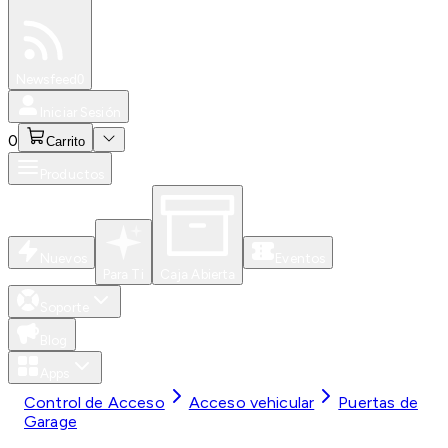
Especiales
Newsfeed
0
Iniciar Sesión
0
Carrito
Productos
Nuevos
Eventos
Para Ti
Caja Abierta
Soporte
Blog
Apps
Control de Acceso
Acceso vehicular
Puertas de
Garage