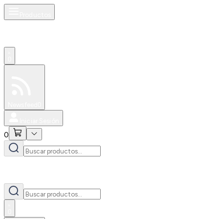
Productos
0
Especiales
Newsfeed
0
Iniciar Sesión
0
0