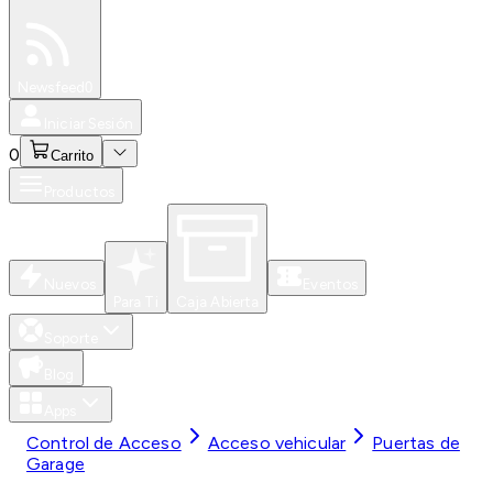
Especiales
Newsfeed
0
Iniciar Sesión
0
Carrito
Productos
Nuevos
Eventos
Para Ti
Caja Abierta
Soporte
Blog
Apps
Control de Acceso
Acceso vehicular
Puertas de
Garage