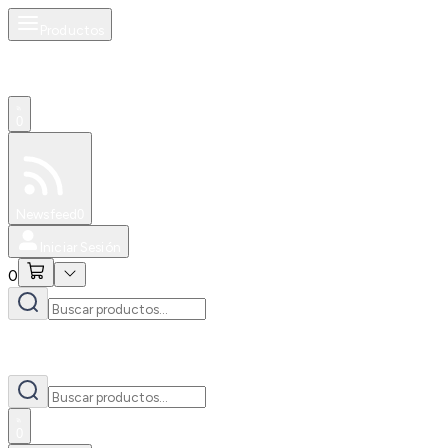
Productos
0
Especiales
Newsfeed
0
Iniciar Sesión
0
0