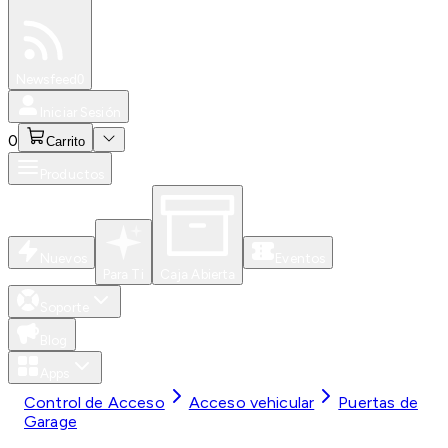
Especiales
Newsfeed
0
Iniciar Sesión
0
Carrito
Productos
Nuevos
Eventos
Para Ti
Caja Abierta
Soporte
Blog
Apps
Control de Acceso
Acceso vehicular
Puertas de
Garage