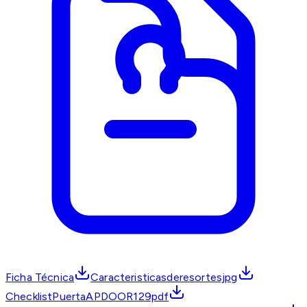
Ficha Técnica
Caracteristicasderesortesjpg
ChecklistPuertaAPDOOR129pdf