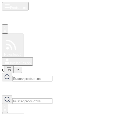
Productos
0
Especiales
Newsfeed
0
Iniciar Sesión
0
0